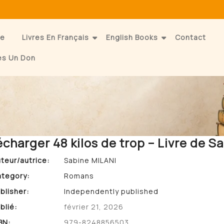
e
Livres En Français
English Books
Contact
es Un Don
écharger 48 kilos de trop – Livre de S
teur/autrice:
Sabine MILANI
tegory:
Romans
blisher:
Independently published
blié:
février 21, 2026
BN:
979-8248856503