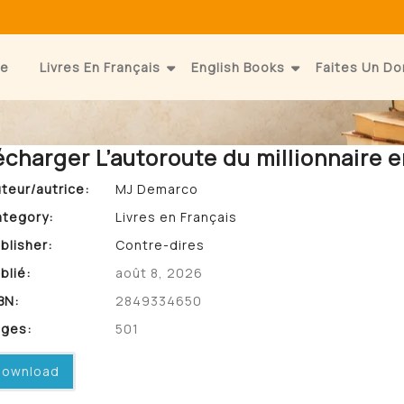
e
Livres En Français
English Books
Faites Un Do
écharger L’autoroute du millionnaire e
teur/autrice:
MJ Demarco
tegory:
Livres en Français
blisher:
Contre-dires
blié:
août 8, 2026
BN:
2849334650
ges:
501
ownload