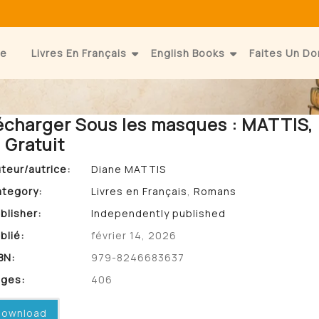
e
Livres En Français
English Books
Faites Un Do
écharger Sous les masques : MATTIS,
 Gratuit
teur/autrice:
Diane MATTIS
tegory:
Livres en Français
,
Romans
blisher:
Independently published
blié:
février 14, 2026
BN:
979-8246683637
ges:
406
ownload