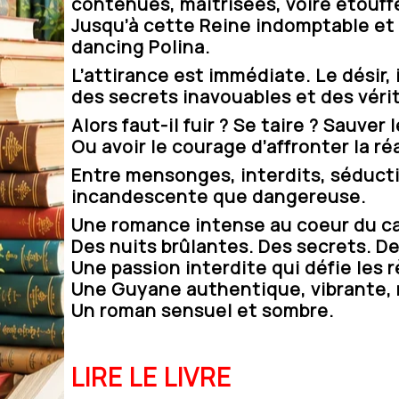
contenues, maîtrisées, voire étouff
Jusqu’à cette Reine indomptable et 
dancing
Polina
.
L’attirance est immédiate. Le désir
des secrets inavouables et des véri
Alors faut-il fuir ? Se taire ? Sauver
Ou avoir le courage d’affronter la réa
Entre mensonges, interdits, séductio
incandescente que dangereuse.
Une romance intense au coeur du ca
Des nuits brûlantes. Des secrets. D
Une passion interdite qui défie les r
Une Guyane authentique, vibrante, r
Un roman sensuel et sombre.
LIRE LE LIVRE