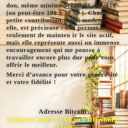
don, même minime
Même $1, $5, $10
(ou peut-être 100 $ ?? 🙂 )
. Chaque
petite contribution, aussi modeste soit-
elle, est précieuse : elle permet non
seulement de mainten ir le site actif,
mais elle représente aussi un immense
encouragement qui me pousse à
travailler encore plus dur pour vous
offrir le meilleur.
Merci d’avance pour votre générosité
et votre fidélité !
Adresse Bitcoin:
155knsxCDrf2c75XCuaY3ffEvhnf9c
A1oH