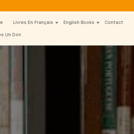
e
Livres En Français
English Books
Contact
es Un Don