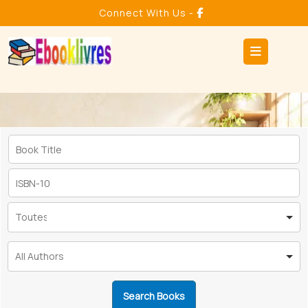
Skip
Connect With Us -
to
content
Ope
But